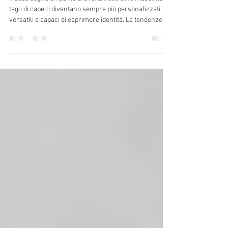
stile
Il 2026 segna un punto di svolta nello stile maschile: i
tagli di capelli diventano sempre più personalizzati,
versatili e capaci di esprimere identità. Le tendenze
puntano su texture naturali, contrasti netti e
lunghezze flessibili, pensate per adattarsi a ogni tipo di
viso e lifestyle. Dalle sfumature pulite ai volumi più
liberi, fino al ritorno dei capelli lunghi, il focus è uno
solo: valorizzare la persona, non seguire schemi
rigidi. Quali saranno i tagli di capelli uomo